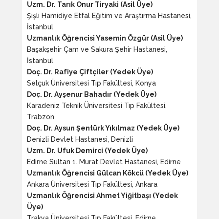
Uzm. Dr. Tarık Onur Tiryaki (Asil Üye)
Şişli Hamidiye Etfal Eğitim ve Araştırma Hastanesi,
İstanbul
Uzmanlık Öğrencisi Yasemin Özgür (Asil Üye)
Başakşehir Çam ve Sakura Şehir Hastanesi,
İstanbul
Doç. Dr. Rafiye Çiftçiler (Yedek Üye)
Selçuk Üniversitesi Tıp Fakültesi, Konya
Doç. Dr. Ayşenur Bahadır (Yedek Üye)
Karadeniz Teknik Üniversitesi Tıp Fakültesi,
Trabzon
Doç. Dr. Aysun Şentürk Yıkılmaz (Yedek Üye)
Denizli Devlet Hastanesi, Denizli
Uzm. Dr. Ufuk Demirci (Yedek Üye)
Edirne Sultan 1. Murat Devlet Hastanesi, Edirne
Uzmanlık Öğrencisi Gülcan Kökcü (Yedek Üye)
Ankara Üniversitesi Tıp Fakültesi, Ankara
Uzmanlık Öğrencisi Ahmet Yiğitbaşı (Yedek
Üye)
Trakya Üniversitesi Tıp Fakültesi, Edirne