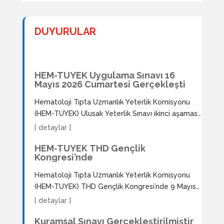
DUYURULAR
HEM-TUYEK Uygulama Sınavı 16
Mayıs 2026 Cumartesi Gerçekleşti
Hematoloji Tıpta Uzmanlık Yeterlik Komisyonu
(HEM-TUYEK) Ulusak Yeterlik Sınavı ikinci aşaması
olan Uygulama Sınavı’nı 16 Mayıs 2026 Cumartesi
[ detaylar ]
günü, Hacettepe Üniversitesi Tıp Fakültesi
HEM-TUYEK THD Gençlik
Sıhhiye Yerleşkesi’nde yer alan Hacettepe
Kongresi’nde
Üniversitesi Tıp Eğitimi ve Bilişimi Anabilim Dalı’nın
katkılarıyla saat 10.00’da gerçekleştirmiştir.
Hematoloji Tıpta Uzmanlık Yeterlik Komisyonu
Sınava katılım sağlayan yedi (7) adayın süreçleri
(HEM-TUYEK) THD Gençlik Kongresi’nde 9 Mayıs
ve sınav gününü belgeleyen görsellere tıklayarak
2026 tarihinde “HEM-TUYEK Ulusal Yeterlik
[ detaylar ]
ulaşabilirsiniz.
(Board) Sınavlarının Tanıtımı” adlı oturumunu
Kuramsal Sınavı Gerçekleştirilmiştir
gerçekleştirmiştir. Program Değerlendirme