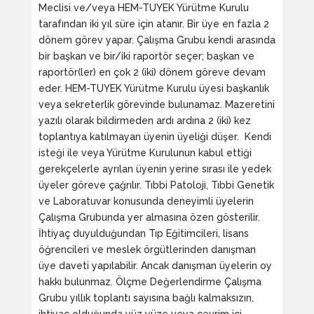
Meclisi ve/veya HEM-TUYEK Yürütme Kurulu
tarafından iki yıl süre için atanır. Bir üye en fazla 2
dönem görev yapar. Çalışma Grubu kendi arasında
bir başkan ve bir/iki raportör seçer; başkan ve
raportör(ler) en çok 2 (iki) dönem göreve devam
eder. HEM-TUYEK Yürütme Kurulu üyesi başkanlık
veya sekreterlik görevinde bulunamaz. Mazeretini
yazılı olarak bildirmeden ardı ardına 2 (iki) kez
toplantıya katılmayan üyenin üyeliği düşer. Kendi
isteği ile veya Yürütme Kurulunun kabul ettiği
gerekçelerle ayrılan üyenin yerine sırası ile yedek
üyeler göreve çağrılır. Tıbbi Patoloji, Tıbbi Genetik
ve Laboratuvar konusunda deneyimli üyelerin
Çalışma Grubunda yer almasına özen gösterilir.
İhtiyaç duyulduğundan Tıp Eğitimcileri, lisans
öğrencileri ve meslek örgütlerinden danışman
üye daveti yapılabilir. Ancak danışman üyelerin oy
hakkı bulunmaz. Ölçme Değerlendirme Çalışma
Grubu yıllık toplantı sayısına bağlı kalmaksızın,
ihtiyaç olduğunda yüz yüze veya çevrim içi