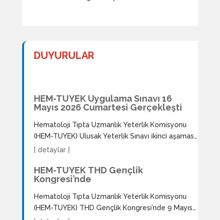
DUYURULAR
HEM-TUYEK Uygulama Sınavı 16
Mayıs 2026 Cumartesi Gerçekleşti
Hematoloji Tıpta Uzmanlık Yeterlik Komisyonu
(HEM-TUYEK) Ulusak Yeterlik Sınavı ikinci aşaması
olan Uygulama Sınavı’nı 16 Mayıs 2026 Cumartesi
[ detaylar ]
günü, Hacettepe Üniversitesi Tıp Fakültesi
HEM-TUYEK THD Gençlik
Sıhhiye Yerleşkesi’nde yer alan Hacettepe
Kongresi’nde
Üniversitesi Tıp Eğitimi ve Bilişimi Anabilim Dalı’nın
katkılarıyla saat 10.00’da gerçekleştirmiştir.
Hematoloji Tıpta Uzmanlık Yeterlik Komisyonu
Sınava katılım sağlayan yedi (7) adayın süreçleri
(HEM-TUYEK) THD Gençlik Kongresi’nde 9 Mayıs
ve sınav gününü belgeleyen görsellere tıklayarak
2026 tarihinde “HEM-TUYEK Ulusal Yeterlik